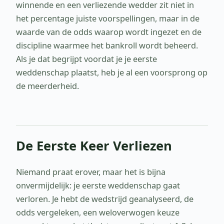
winnende en een verliezende wedder zit niet in
het percentage juiste voorspellingen, maar in de
waarde van de odds waarop wordt ingezet en de
discipline waarmee het bankroll wordt beheerd.
Als je dat begrijpt voordat je je eerste
weddenschap plaatst, heb je al een voorsprong op
de meerderheid.
De Eerste Keer Verliezen
Niemand praat erover, maar het is bijna
onvermijdelijk: je eerste weddenschap gaat
verloren. Je hebt de wedstrijd geanalyseerd, de
odds vergeleken, een weloverwogen keuze