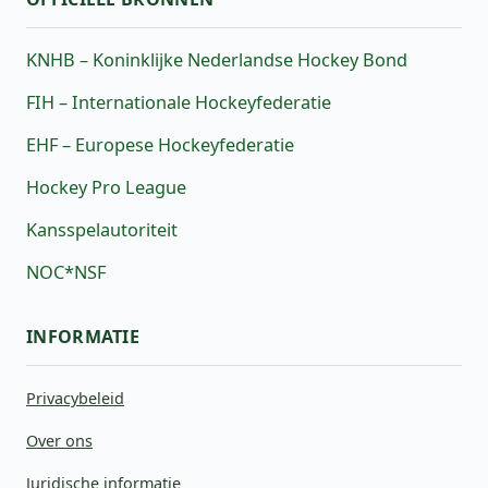
KNHB – Koninklijke Nederlandse Hockey Bond
FIH – Internationale Hockeyfederatie
EHF – Europese Hockeyfederatie
Hockey Pro League
Kansspelautoriteit
NOC*NSF
INFORMATIE
Privacybeleid
Over ons
Juridische informatie