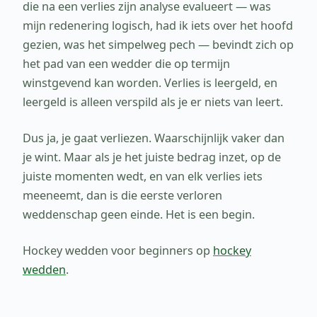
die na een verlies zijn analyse evalueert — was
mijn redenering logisch, had ik iets over het hoofd
gezien, was het simpelweg pech — bevindt zich op
het pad van een wedder die op termijn
winstgevend kan worden. Verlies is leergeld, en
leergeld is alleen verspild als je er niets van leert.
Dus ja, je gaat verliezen. Waarschijnlijk vaker dan
je wint. Maar als je het juiste bedrag inzet, op de
juiste momenten wedt, en van elk verlies iets
meeneemt, dan is die eerste verloren
weddenschap geen einde. Het is een begin.
Hockey wedden voor beginners op
hockey
wedden
.