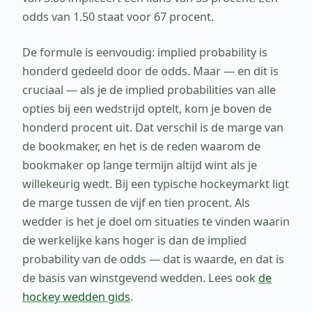
odds van 1.50 staat voor 67 procent.
De formule is eenvoudig: implied probability is
honderd gedeeld door de odds. Maar — en dit is
cruciaal — als je de implied probabilities van alle
opties bij een wedstrijd optelt, kom je boven de
honderd procent uit. Dat verschil is de marge van
de bookmaker, en het is de reden waarom de
bookmaker op lange termijn altijd wint als je
willekeurig wedt. Bij een typische hockeymarkt ligt
de marge tussen de vijf en tien procent. Als
wedder is het je doel om situaties te vinden waarin
de werkelijke kans hoger is dan de implied
probability van de odds — dat is waarde, en dat is
de basis van winstgevend wedden. Lees ook
de
hockey wedden gids
.