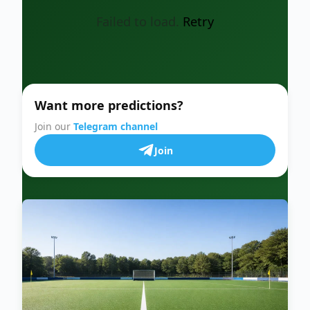
Failed to load.
Retry
Want more predictions?
Join our
Telegram channel
Join