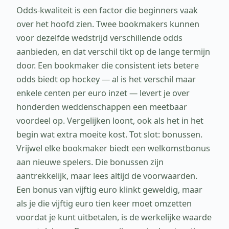
Odds-kwaliteit is een factor die beginners vaak
over het hoofd zien. Twee bookmakers kunnen
voor dezelfde wedstrijd verschillende odds
aanbieden, en dat verschil tikt op de lange termijn
door. Een bookmaker die consistent iets betere
odds biedt op hockey — al is het verschil maar
enkele centen per euro inzet — levert je over
honderden weddenschappen een meetbaar
voordeel op. Vergelijken loont, ook als het in het
begin wat extra moeite kost. Tot slot: bonussen.
Vrijwel elke bookmaker biedt een welkomstbonus
aan nieuwe spelers. Die bonussen zijn
aantrekkelijk, maar lees altijd de voorwaarden.
Een bonus van vijftig euro klinkt geweldig, maar
als je die vijftig euro tien keer moet omzetten
voordat je kunt uitbetalen, is de werkelijke waarde