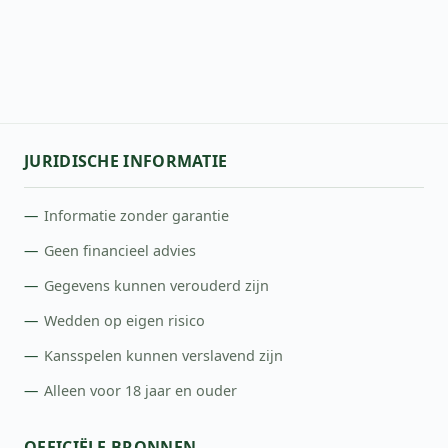
JURIDISCHE INFORMATIE
Informatie zonder garantie
Geen financieel advies
Gegevens kunnen verouderd zijn
Wedden op eigen risico
Kansspelen kunnen verslavend zijn
Alleen voor 18 jaar en ouder
OFFICIËLE BRONNEN