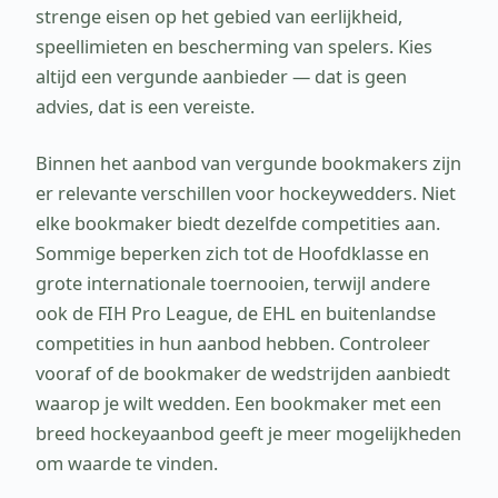
strenge eisen op het gebied van eerlijkheid,
speellimieten en bescherming van spelers. Kies
altijd een vergunde aanbieder — dat is geen
advies, dat is een vereiste.
Binnen het aanbod van vergunde bookmakers zijn
er relevante verschillen voor hockeywedders. Niet
elke bookmaker biedt dezelfde competities aan.
Sommige beperken zich tot de Hoofdklasse en
grote internationale toernooien, terwijl andere
ook de FIH Pro League, de EHL en buitenlandse
competities in hun aanbod hebben. Controleer
vooraf of de bookmaker de wedstrijden aanbiedt
waarop je wilt wedden. Een bookmaker met een
breed hockeyaanbod geeft je meer mogelijkheden
om waarde te vinden.