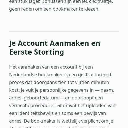
een stuk lager. Bonussen zijn een leuk extraatje,
geen reden om een bookmaker te kiezen.
Je Account Aanmaken en
Eerste Storting
Het aanmaken van een account bij een
Nederlandse bookmaker is een gestructureerd
proces dat doorgaans tien tot vijftien minuten
kost. Je vult je persoonlijke gegevens in — naam,
adres, geboortedatum — en doorloopt een
verificatieprocedure. Dit omvat het uploaden van
een identiteitsbewijs en soms een bewijs van
adres. De bookmaker is wettelijk verplicht om je